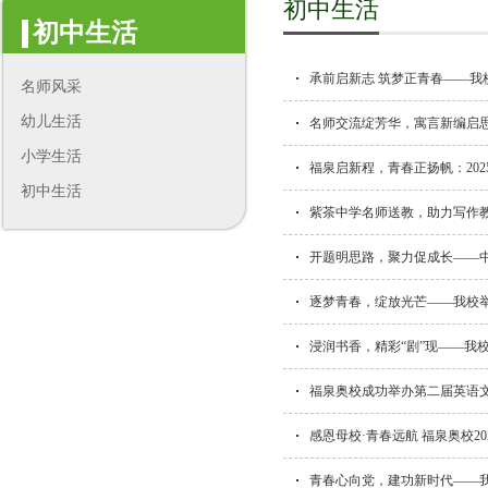
初中生活
初中生活
承前启新志 筑梦正青春——我
名师风采
幼儿生活
名师交流绽芳华，寓言新编启
小学生活
福泉启新程，青春正扬帆：20
初中生活
紫茶中学名师送教，助力写作
开题明思路，聚力促成长——
逐梦青春，绽放光芒——我校举
浸润书香，精彩“剧”现——我校
福泉奥校成功举办第二届英语
感恩母校·青春远航 福泉奥校2
青春心向党，建功新时代——我校