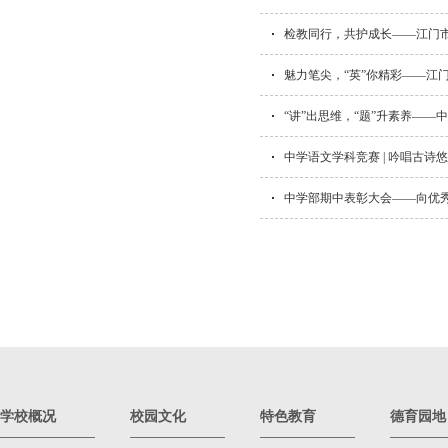
检教同行，共护成长——江门市
魅力笔尖，“英”你精彩——江
“讲”出思维，“题”升素养——
中学语文学科竞赛 | 吟唱古诗
中学部期中表彰大会——向优秀
学校概况
校园文化
特色教育
德育园地