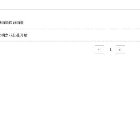
成由勤俭败由奢
文明之花处处开放
‹‹
1
››