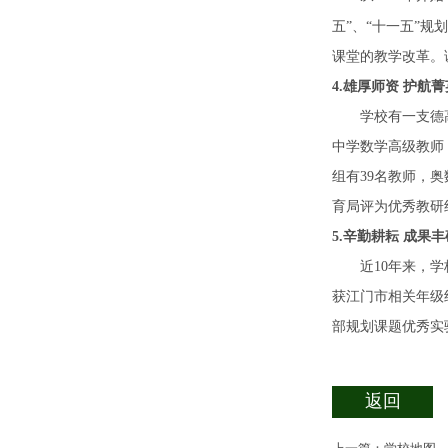
五
”、
“
十一五
”规
课堂的教学改革。
4
.雄厚师资 护航菁
学校有一支德
中学数学高级教师
组有39名教师，
育局评为优秀教研
5.辛勤耕耘 成果丰
近
10年来，
获江门市相关年级
部规划课题优秀实
返回