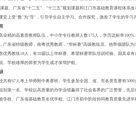
划课题、广东省
“
十二五
”、
“
十三五
”规划课题和
江门市基础教育课程体系改
课堂上变
“教”为“导”，引导学生自主学习、合作探究
，激发了学生的学习
英
高业精的高素质教师队伍，中小学专任教师
人数
1
75
人，学历达标率
100
，广东省特级教师，南粤优秀教师，
“华杯赛”高级教练员。他带领团队为
奥数优秀教练18人，有10届以上华杯赛、希望杯赛带队培训经验。因其卓
组。学校雄厚的师资为学生成才保驾护航。
硕
学校共有67人考上华师附中奥赛班。学生参加全国、省、市各类竞赛有500
组别第一名。学校以高质量的办学业绩赢得了社会各界的广泛赞誉，先后
验学校、广东省基础教育名优学校、江门市初中阶段协同教育质量先进学