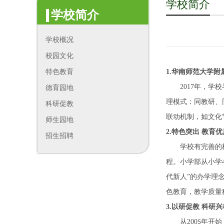
学校简介
学校简介
学校概况
校园文化
特色教育
1.华南师范大学
2017年，
德育园地
理模式：同教研、
科研促教
联动机制，如文化
师生园地
2
.
特色突出
教育优
招生招聘
学校有完善的
程。小学部从小学
代新人”的办学理
色教育，教学质量
3
.以研促教
科研兴
从
200
年开始
5