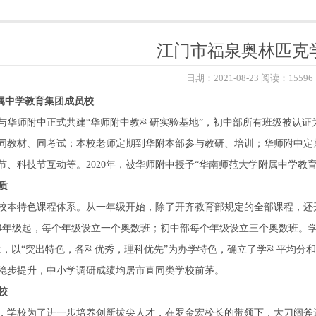
江门市福泉奥林匹克
日期：2021-08-23 阅读：15596
附属中学教育集团成员校
学校与华师附中正式共建“华师附中教科研实验基地”，
初中部所有班级被认证
同教材、同考试；本校老师定期到华附本部参与教研、培训；华师附中定
节、科技节互动等。2020年，被华师附中授予“华南师范大学附属中学教
质
校本特色课程体系。从一年级开始，除了开齐教育部规定的全部课程，还
4年级起，每个年级设立一个奥数班；初中部每个年级设立三个奥数班。
念，以“突出特色，各科优秀，理科优先”为办学特色，确立了学科平均分和
稳步提升，中小学调研成绩均居市直同类学校前茅。
校
，学校为了进一步培养创新拔尖人才，在罗金宏校长的带领下，大刀阔斧