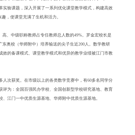
革
实验课题，深入开展了
一系列优化
课堂教学模式，构建高效
兴趣，使课堂充满了生机和活力。
%。高、中级职称教师占专任教师总人数的49%。罗金
宏校长是
广东奥校（华师附中）培养输送的尖子生近200人。数学教研
有成效的备课模式、课堂教学模式和优异的教学业绩被江门市教
0多人次获奖。在市级以上的各类数学竞赛中，有60多名同学分
获评为：全国百强民办学校、全国创新型学校研究基地、教育
校、江门一中优质生源基地、华师附中优质生源基地。