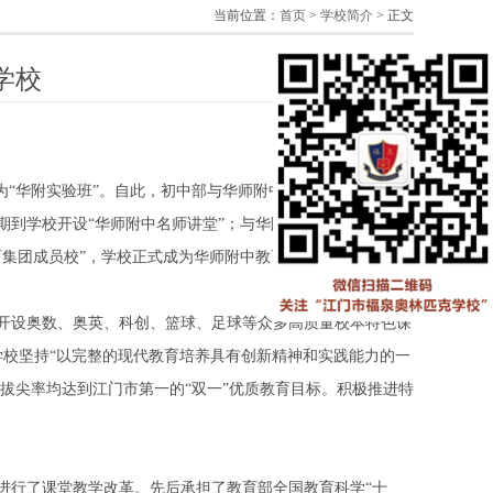
当前位置：
首页
>
学校简介
> 正文
学校
为
“华附实验班”
。自此，初中部与华师附中实行
“三同”教学管
期到学校开设“华师附中名师讲堂”；与华附附中实行重大活动
育集团成员校”，学校正式成为华师附中教育集团的一员。
开设奥数、奥英、科创、篮球、足球等众多高质量校本特色课
学校坚持“以完整的现代教育培养具有创新精神和实践能力的一
拔尖率均达到江门市第一的“双一”优质教育目标。积极推进特
进行了课堂教学改革。先后承担了教育部全国教育科学
“
十