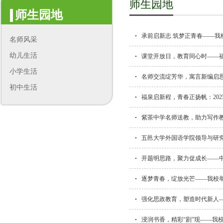
师生园地
师生园地
承前启新志 筑梦正青春——我
名师风采
幼儿生活
课堂开放日，教育同心时——
小学生活
名师交流绽芳华，寓言新编启
初中生活
福泉启新程，青春正扬帆：20
紫茶中学名师送教，助力写作
五邑大学外国语学院领导与研
开题明思路，聚力促成长——
逐梦青春，绽放光芒——我校举
强化思政教育，塑造时代新人
浸润书香，精彩“剧”现——我校