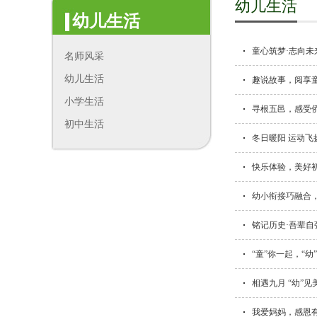
幼儿生活
幼儿生活
童心筑梦·志向未来
名师风采
幼儿生活
趣说故事，阅享
小学生活
寻根五邑，感受
初中生活
冬日暖阳 运动
快乐体验，美好
幼小衔接巧融合
铭记历史·吾辈自
“童”你一起，“
相遇九月 “幼”
我爱妈妈，感恩