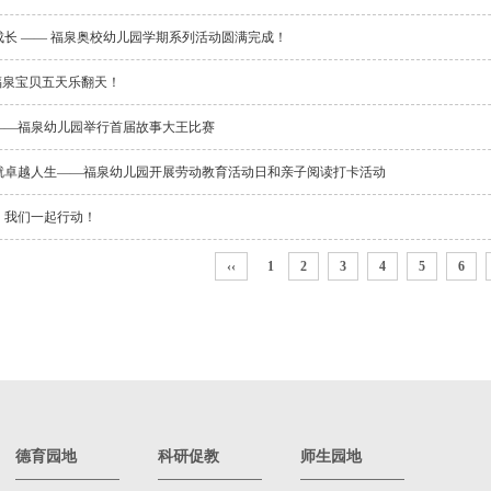
长 —— 福泉奥校幼儿园学期系列活动圆满完成！
福泉宝贝五天乐翻天！
——福泉幼儿园举行首届故事大王比赛
就卓越人生——福泉幼儿园开展劳动教育活动日和亲子阅读打卡活动
，我们一起行动！
‹‹
1
2
3
4
5
6
德育园地
科研促教
师生园地