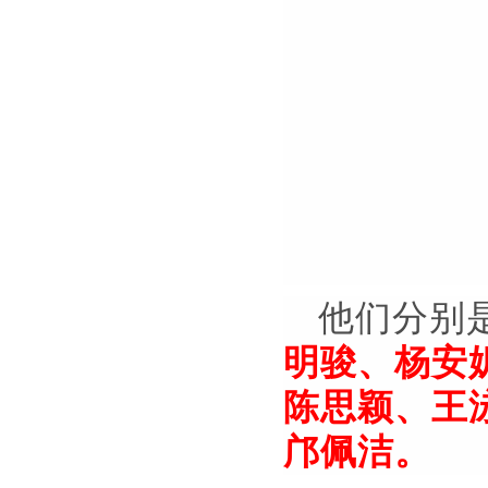
他们分别
明骏、杨安
陈思颖、王
邝佩洁。