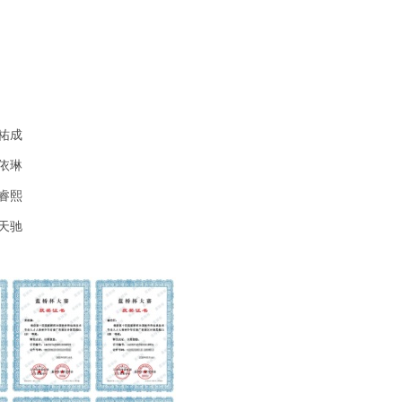
祐成
依琳
睿熙
天驰