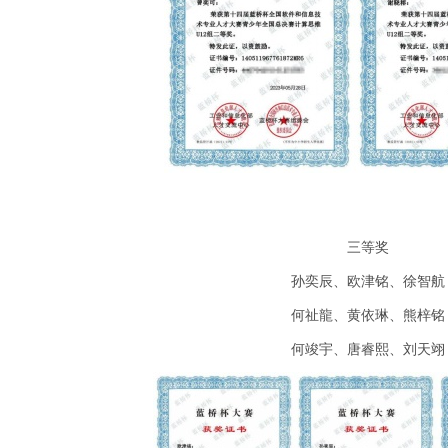
三等奖
孙奕辰、欧津铭、徐智航
何祉龍、黄依琳、熊梓铭
何竣宇、唐睿熙、刘天翊