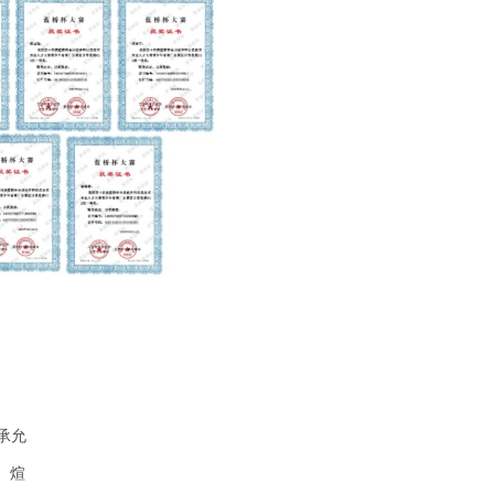
承允
 煊