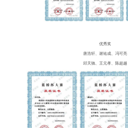
优秀奖
唐浩轩、谢祐成、冯可亮
邱天驰、王元孝、陈超越