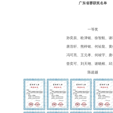
广东省赛获奖名单
一等奖
孙奕辰、欧津铭、徐智航、谢
唐浩轩、熊梓铭、何祉龍、黄
冯可亮、王元孝、何竣宇、唐
曾奕可、刘天翊、谢晓榕、邱
陈超越