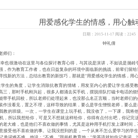
用爱感化学生的情感，用心触
日期：2015-11-17 阅读：2245
钟礼倩
老师们：
荣幸也很激动在这里与各位探讨教育心得，与其说是演讲，不如说是抛砖
强，作为教育工作者，也在日益复杂的环境中面临新的挑战，前辈们留给
寻找新的方法，总结出教育的新技巧，那就是“用爱感化学生的情感，用心
在学生的角度，让学生消除抗教育的情绪，用发至内心的爱让学生感受
我教高三，那时手机刚兴起，很多人都涌去买手机，摆脱排队打磁卡电话的
能带手机回校，所以老师们处理起来，也没那么名正言顺，当时老师们的
装作没看见，置之不理，这样导致的结果，要么是学生憎恨老师，要么是
我教的班级。一次，一学生在课堂上玩手机，我没收了，一下课，我将他
机，所以我想给你，可是又不想就这样给你，你得有点付出吧，你记完这
的老大难，也是他们不喜欢做的事情，尤其是这种用手机打发上课时间，
意接受他不喜欢做的事。让我没想到的是，一个从来不怎么爱学习的学生
记单词难不难，他说：“不难。”我趁机教育他：“学英语就如你记单词