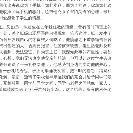
果传出去说你为了手机，如此卖命，而为了前途，你却如此逍
帮他改掉了玩手机的恶习，也帮他克服了害怕英语的心理，最后
用爱感化了学生的情感。
点。又如另一件发生在去年我任教的班级。曾有段时间班上的
打架，整个班级出现严重的散漫现象，恰巧这时，班上发生了
宿舍后发现自己的零食被人偷吃了，他愤怒之下重拳锤击宿舍
找出偷吃的人，否则要报警，让警察来调查。但生活老师反映
人看到，无法查证。作为班主任，我深知此事的严重性，要如
，心想，我们无法改变他父亲的想法，但可以让这位学生去改
并分别送了一份礼物给他，让他感受到身边同学对他的关心，
送一份礼物给他。班上同学踊跃发言，把平时的抱怨、猜疑和
化解。最后，邀请了学校领导亲临我们的茶会并给予同学们最
，互相尊重，同学与同学之间，同学与老师之间就像一家人，
试成绩就突破了4科平均分超出2班，这个结果让所有的科任老