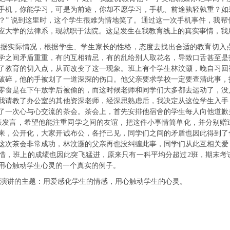
手机，你能学习，可是为前途，你却不愿学习，手机、前途孰轻孰重？如
？” 说到这里时，这个学生很难为情地笑了。通过这一次手机事件，我
应大学的法律系，现就职于法院。这是发生在我教育线上的真实事情，我
根据实际情况，根据学生、学生家长的性格，态度去找出合适的教育切入
学之间矛盾重重，有的互相猜忌，有的乱给别人取花名，导致口舌甚至是
了教育的切入点，从而改变了这一现象。班上有个学生林汶灏，晚自习回
破碎，他的手被划了一道深深的伤口。他父亲要求学校一定要查清此事，
零食是在下午放学后被偷的，而这时候老师和同学们大多都去运动了，没
我请教了办公室的其他资深老师，经深思熟虑后，我决定从这位学生入手
了一次心与心交流的茶会。茶会上，首先安排他宿舍的学生每人向他道歉
表发言，希望他能注重同学之间的友谊，把这件小事情简单化，并分别赠
来，公开化，大家开诚布公，各抒己见，同学们之间的矛盾也因此得到了
这次茶会非常成功，林汶灏的父亲再也没纠缠此事，同学们从此互相关爱
惜，班上的成绩也因此突飞猛进，原来只有一科平均分超过2班，期末考
用心触动学生心灵的一个真实的例子。
演讲的主题：用爱感化学生的情感，用心触动学生的心灵。