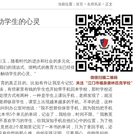
当前位置：
首页
>
名师风采
> 正文
动学生的心灵
引玉，随着时代的进步和社会的多元化，学生的思想越来越复
我们的强迫式、填鸭式的教育方法已经很难适应时代，十几年
触动学生的心灵。”
教育的真正目的。比如有件让我至今记忆犹新的事，是发生在
烦恼，有些家里有钱的学生也开始带手机回来学校，那时学校还
处理方式有两种，一种是学生上课玩手机，老师发现了，就没
老师纵容学生，课堂上出现越来越多的手机。不幸的是，这种
叫到办公室对他说：“我不想替你保管手机，因为我怕把手机
本书5个单元的单词，记会了，我给你，时间不限。” 我教英
不喜欢学习的学生，但我深知手机在他们心中的位置，为了他
竟然在2个星期里记完了一本书的单词，只为了拿回手机，还
，没有你想的那么难，你的实践证明，只要用心，你能学好的，